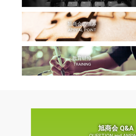
旭商会の強み
APPEAL POINT
教育研修
TRAINING
旭商会 Q&A
QUESTION and ANS