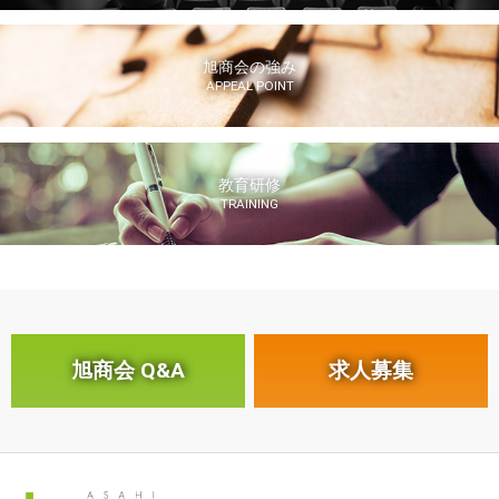
旭商会の強み
APPEAL POINT
教育研修
TRAINING
旭商会 Q&A
求人募集