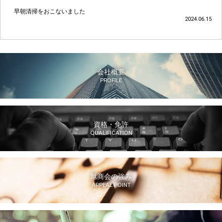
早朝清掃をおこないました
2024.06.15
会社概要
PROFILE
資格・免許
QUALIFICATION
旭商会の強み
APPEAL POINT